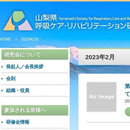
HOME
2023年2月
研究会について
2023年2月
発起人／会長挨拶
会則
第
組織・役員
て
2
参加される皆様へ
研修会情報