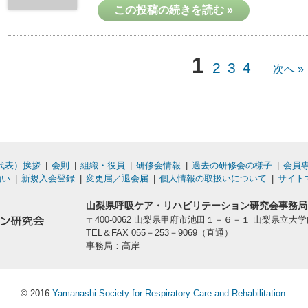
この投稿の続きを読む »
1
2
3
4
次へ »
代表）挨拶
会則
組織・役員
研修会情報
過去の研修会の様子
会員
願い
新規入会登録
変更届／退会届
個人情報の取扱いについて
サイト
山梨県呼吸ケア・リハビリテーション研究会事務局
〒400-0062 山梨県甲府市池田１－６－１ 山梨県立大
TEL＆FAX 055－253－9069（直通）
事務局：高岸
© 2016
Yamanashi Society for Respiratory Care and Rehabilitation
.