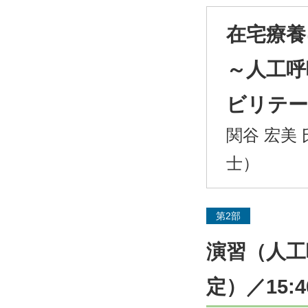
在宅療養
～人工呼
ビリテー
関谷 宏美
士）
第2部
演習（人工
定）／15:4