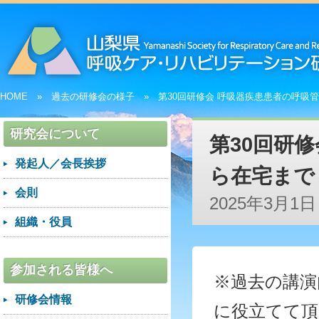
HOME
過去の研修会の様子
第30回研修会 呼吸器疾患患者の呼吸
研究会について
第30回研
発起人／会長挨拶
ら在宅まで
会則
2025年3月1日
組織・役員
参加される皆様へ
※過去の講演
研修会情報
に役立てて頂