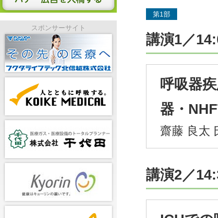
第1部
スポンサーサイト
講演1／14:
呼吸器疾
器・NHF
齋藤 良太
講演2／14: