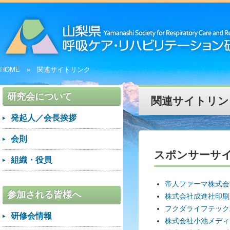
HOME
関連サイトリンク
研究会について
関連サイトリン
発起人／会長挨拶
会則
スポンサーサ
組織・役員
帝人ファーマ株式会
参加される皆様へ
株式会社成進社印刷
フクダライフテック
研修会情報
株式会社小池メディ