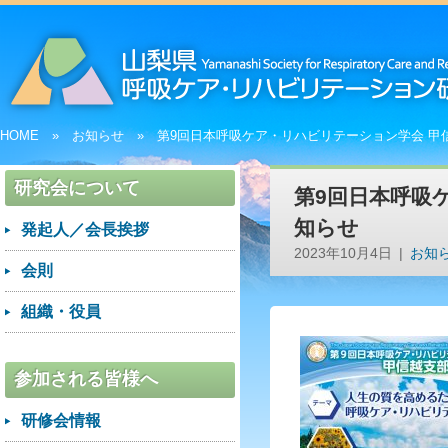
HOME
お知らせ
第9回日本呼吸ケア・リハビリテーション学会 甲
研究会について
第9回日本呼吸
知らせ
発起人／会長挨拶
2023年10月4日
お知
会則
組織・役員
参加される皆様へ
研修会情報