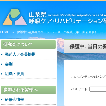
HOME
保護中: 会員専用ページ
当日の発表（第13回研修会）
研究会について
保護中: 当日の
発起人／会長挨拶
会則
組織・役員
このコンテンツはパス
パスワード:
参加される皆様へ
研修会情報