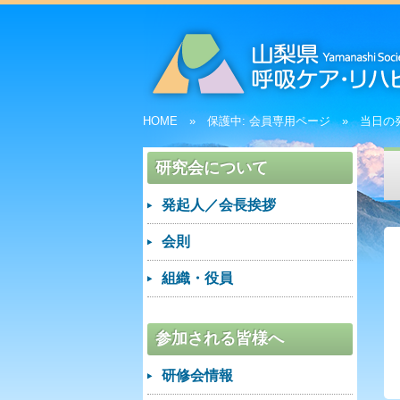
HOME
保護中: 会員専用ページ
当日の
研究会について
発起人／会長挨拶
会則
組織・役員
参加される皆様へ
研修会情報