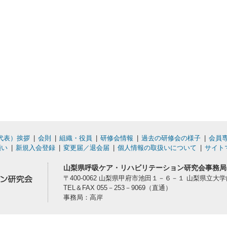
代表）挨拶
会則
組織・役員
研修会情報
過去の研修会の様子
会員
願い
新規入会登録
変更届／退会届
個人情報の取扱いについて
サイト
山梨県呼吸ケア・リハビリテーション研究会事務局
〒400-0062 山梨県甲府市池田１－６－１ 山梨県立大
TEL＆FAX 055－253－9069（直通）
事務局：高岸