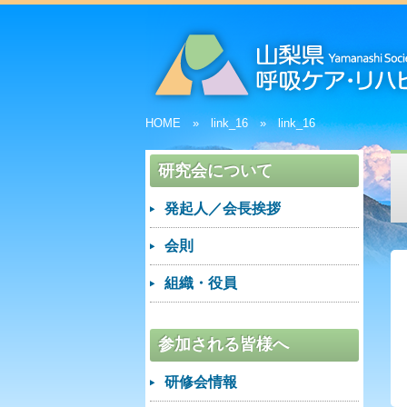
HOME
link_16
link_16
研究会について
発起人／会長挨拶
会則
組織・役員
参加される皆様へ
研修会情報