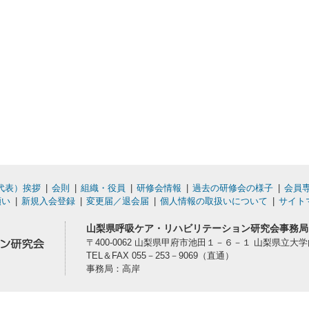
代表）挨拶
会則
組織・役員
研修会情報
過去の研修会の様子
会員
願い
新規入会登録
変更届／退会届
個人情報の取扱いについて
サイト
山梨県呼吸ケア・リハビリテーション研究会事務局
〒400-0062 山梨県甲府市池田１－６－１ 山梨県立大
TEL＆FAX 055－253－9069（直通）
事務局：高岸